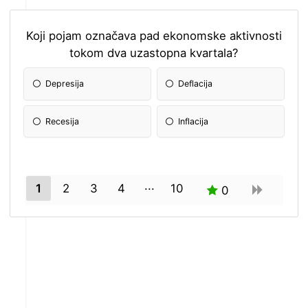
Koji pojam označava pad ekonomske aktivnosti
tokom dva uzastopna kvartala?
Depresija
Deflacija
Recesija
Inflacija
1
2
3
4
10
0
9