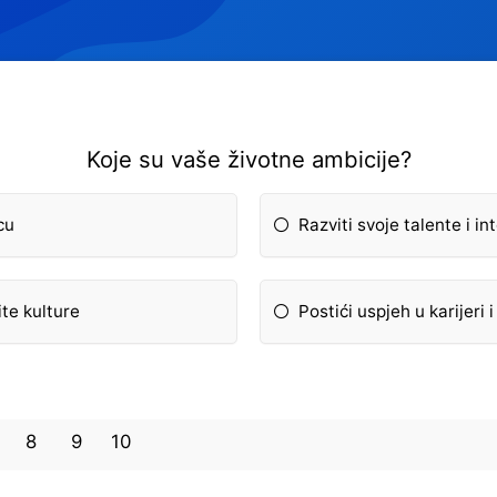
Koje su vaše životne ambicije?
cu
Razviti svoje talente i i
ite kulture
Postići uspjeh u karijeri i
8
9
10