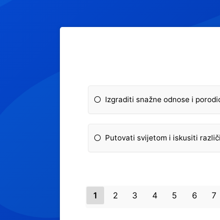
Izgraditi snažne odnose i porodi
Putovati svijetom i iskusiti različ
1
2
3
4
5
6
7