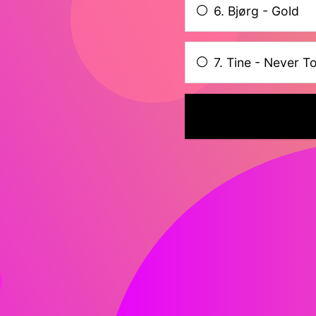
6. Bjørg - Gold
7. Tine - Never T