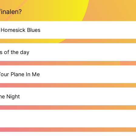
 finalen?
c Homesick Blues
s of the day
Your Plane In Me
the Night